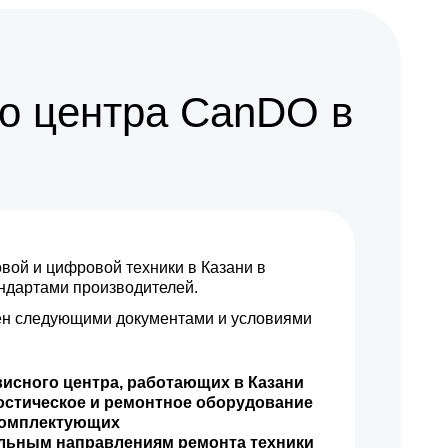
749 р
Заказать
850 р
Заказать
о центра CanDO в
350 р
Заказать
1000 р
Заказать
600 р
Заказать
ой и цифровой техники в Казани в
2800 р
Заказать
андартами производителей.
н следующими документами и условиями
висного центра, работающих в Казани
остическое и ремонтное оборудование
комплектующих
ильным направлениям ремонта техники