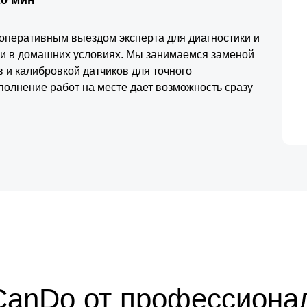
с оперативным выездом эксперта для диагностики и
ки в домашних условиях. Мы занимаемся заменой
 и калибровкой датчиков для точного
олнение работ на месте дает возможность сразу
ением и корректность срабатывания устройств
нду Аристон обеспечивает надежность вашего
CanDo от профессиона