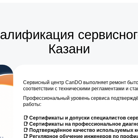
от 15 мин
от 25 мин
валификация сервисног
от 30 мин
Казани
от 20 мин
от 25 мин
Сервисный центр CanDO выполняет ремонт бытов
от 15 мин
соответствии с техническими регламентами и ст
Профессиональный уровень сервиса подтверждё
работы:
📑 Сертификаты и допуски специалистов сер
📑 Сертификаты на профессиональное диагн
📑 Подтверждённое качество используемых 
📑 Регулярное обучение инженеров по проф