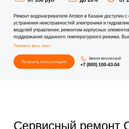
Ремонт водонагревателя Ariston в Казани доступен 
устранения неисправностей электроники и гидравли
модулей управления, ремонтом корпусных элементов
поддержания заданного температурного режима. Вып
проверить герметичность системы под рабочим давл
защитного отключения (УЗО). Опыт мастеров по бре
оборудования и его длительную эксплуатацию.
Звонок бесплатный
Получить консультацию
+7 (800) 100-43-04
Сервисный ремонт 