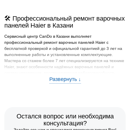
🛠️ Профессиональный ремонт варочных
панелей Haier в Казани
Сервисный центр CanDo в Казани выполняет
профессиональный ремонт варочных панелей Haier с
бесплатной проверкой и официальной гарантией до 3 лет на
выполненные работы и установленные комплектующие.
Мастера со стажем более 7 лет специализируются на технике
Haier, знают особенности надёжных варочных панелей и
систем управления, восстанавливают работоспособность
техники.
🧰 Какие варочные панели Haier
ремонтируем
В CanDo в Казани принимают на ремонт электрические и
индукционные варочные панели Haier с электронным
Остался вопрос или необходима
управлением, функциями безопасности и режимами для
консультация?
различных типов посуды и нагрева. Обслуживаются варочные
Задайте его нам и специалист проконсультирует Вас!