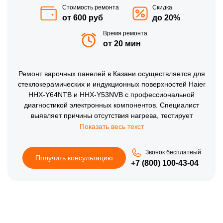
Стоимость ремонта
Скидка
от 600 руб
до 20%
Время ремонта
от 20 мин
Ремонт варочных панелей в Казани осуществляется для
стеклокерамических и индукционных поверхностей Haier
HHX-Y64NTB и HHX-Y53NVB с профессиональной
диагностикой электронных компонентов. Специалист
выявляет причины отсутствия нагрева, тестирует
сенсорную панель и устраняет сбои управления. Ремонт
варочных панелей на дому помогает сохранить кухонный
гарнитур без разборки и ускоряет восстановление
Звонок бесплатный
техники. По бренду Хайер производится замена
Получить консультацию
+7 (800) 100-43-04
неисправных модулей и настройка режимов мощности.
После контрольного запуска поверхность стабильно
поддерживает выбранный уровень и безопасно
используется ежедневно.