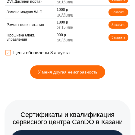
DVI, Дисплей порта)
1000 р
Замена модуля Wi-Fi
Заказать
1800 р
Ремонт цепи питания
Заказать
900 р
Прошивка блока
Заказать
управления
1200 р
Замена лампы подсветки
Заказать
Цены обновлены 8 августа
1300 р
Замена контроллера
Заказать
У меня другая неисправность
1000 р
Ремонт блока управления
Заказать
1500 р
Замена блока питания
Заказать
Замена контроллера
2100 р
питания
Заказать
(мультиконтроллера)
Сертификаты и квалификация
1500 р
Замена подсветки
Заказать
сервисного центра CanDO в Казани
900 р
Прошивка / разблокировка
Заказать