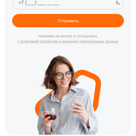
настройку программных оболочек Android TV и Google TV. В
Казани ремонт телевизора Сони часто заказывают при
возникновении системных ошибок (характерное мигание
Отправить
индикатора, указывающее на код поломки), выходе из строя
блоков питания после скачков напряжения или поломке
светодиодной подсветки в LED-моделях. Наши мастера
Нажимая на кнопку, я соглашаюсь
с политикой обработки и хранения персональных данных
успешно проводят ремонт телевизора Sony на дому, если
неисправность касается настройки ПО, Wi-Fi модулей или
замены внешних разъемов. Однако сложные манипуляции с
центральными платами (Main Board) или восстановление
драйверов OLED-матриц требуют условий нашей
лаборатории. Специалисты CanDo обслуживают все
актуальные серии — от классических Bravia до флагманских
8K-панелей.
⭐ Преимущества сервисного центра
CanDo
Жители Казани выбирают наш центр, когда необходимо
выполнить ремонт телевизора Sony недорого, сохранив при
этом уверенность в долговечности японской электроники и