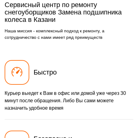
Сервисный центр по ремонту
780 р
Чистка карбюратора
Заказать
снегоуборщиков Замена подшипника
колеса в Казани
1580 р
Замена/Pемонт шнека
Заказать
Наша миссия - комплексный подход к ремонту, а
900 р
Замена/Pемонт
Заказать
топливопровода
сотрудничество с нами имеет ряд преимуществ
1500 р
Ремонт топливных
Заказать
мембран
720 р
Замена/Pемонт стартера
Заказать
Быстро
1000 р
Замена расходных
Заказать
материалов карбюратора
1000 р
Замена шины на колесном
Заказать
диске
Курьер выедет к Вам в офис или домой уже через 30
1100 р
Замена ремней
Заказать
минут после обращения. Либо Вы сами можете
назначить удобное время
600 р
Смазка втулок
Заказать
600 р
Чистка снегоуборщика
Заказать
1350 р
Замена цепи привода
Заказать