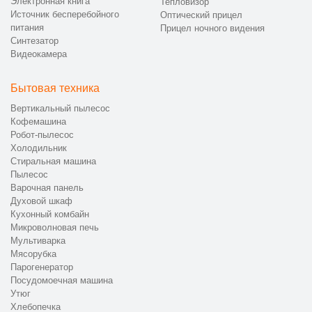
Электронная книга
Тепловизор
Источник бесперебойного
Оптический прицел
питания
Прицел ночного видения
Синтезатор
Видеокамера
Бытовая техника
Вертикальный пылесос
Кофемашина
Робот-пылесос
Холодильник
Стиральная машина
Пылесос
Варочная панель
Духовой шкаф
Кухонный комбайн
Микроволновая печь
Мультиварка
Мясорубка
Парогенератор
Посудомоечная машина
Утюг
Хлебопечка