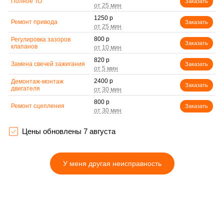
Полное ТО
Заказать
1250 р
Ремонт привода
Заказать
800 р
Регулировка зазоров
Заказать
клапанов
820 р
Замена свечей зажигания
Заказать
2400 р
Демонтаж-монтаж
Заказать
двигателя
800 р
Ремонт сцепления
Заказать
3500 р
Установка комплекта
Заказать
прокладок двигателя
Цены обновлены 7 августа
Замена прокладки в
2500 р
области двигателя и
Заказать
редуктора
У меня другая неисправность
700 р
Натяжка тросов
Заказать
1050 р
Чистка топливной
Заказать
системы
750 р
Чистка бака
Заказать