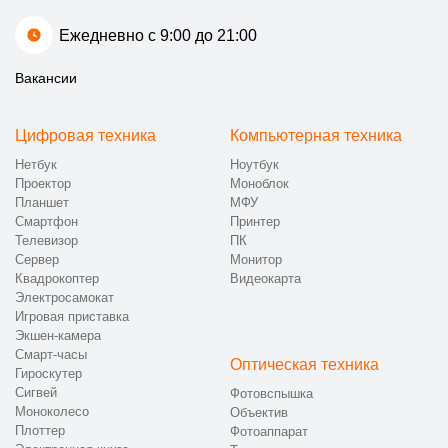
Ежедневно с 9:00 до 21:00
Вакансии
Цифровая техника
Компьютерная техника
Нетбук
Ноутбук
Проектор
Моноблок
Планшет
МФУ
Смартфон
Принтер
Телевизор
ПК
Сервер
Монитор
Квадрокоптер
Видеокарта
Электросамокат
Игровая приставка
Экшен-камера
Смарт-часы
Оптическая техника
Гироскутер
Сигвей
Фотовспышка
Моноколесо
Объектив
Плоттер
Фотоаппарат