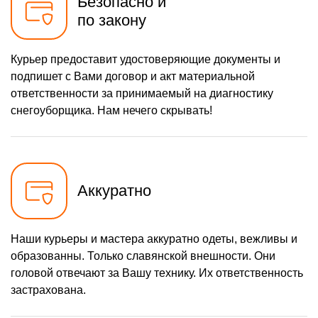
Безопасно и
хода
по закону
1160 р
Замена шкива привода
Заказать
хода
650 р
Замена (установка)
Курьер предоставит удостоверяющие документы и
Заказать
срезного болта
подпишет с Вами договор и акт материальной
1650 р
Замена корпуса шнека
Заказать
ответственности за принимаемый на диагностику
снегоуборщика. Нам нечего скрывать!
1400 р
Смазка осей привода
Заказать
1100 р
Замена сцепления
Заказать
900 р
Замена подшипника
Заказать
колеса
Аккуратно
1050 р
Замена маховика
Заказать
1350 р
Замена кронштейна
Наши курьеры и мастера аккуратно одеты, вежливы и
Заказать
трансмиссии
образованны. Только славянской внешности. Они
2500 р
Ремонт втулок колес
Заказать
головой отвечают за Вашу технику. Их ответственность
застрахована.
1800 р
Ремонт фрикционного
Заказать
диска