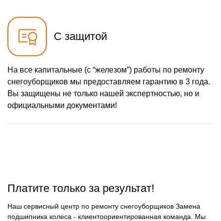
750 р
Ремонт троса газа
Заказать
2430 р
Ремонт редуктора
Заказать
С защитой
1000 р
Замена катушки
Заказать
зажигания
1000 р
Замена глушителя
На все капитальные (с “железом”) работы по ремонту
Заказать
снегоуборщиков мы предоставляем гарантию в 3 года.
1100 р
Замена подшипников
Заказать
Вы защищены не только нашей экспертностью, но и
официальными документами!
Платите только за результат!
Наш сервисный центр по ремонту снегоуборщиков Замена
подшипника колеса - клиентоориентированная команда. Мы