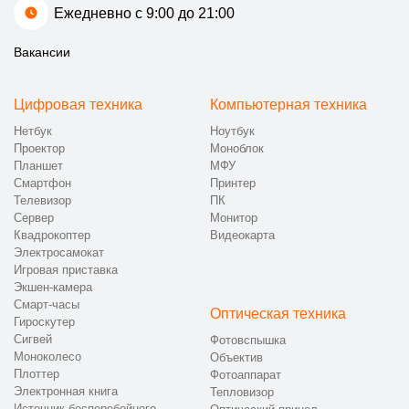
Ежедневно с 9:00 до 21:00
Вакансии
Цифровая техника
Компьютерная техника
Нетбук
Ноутбук
Проектор
Моноблок
Планшет
МФУ
Смартфон
Принтер
Телевизор
ПК
Сервер
Монитор
Квадрокоптер
Видеокарта
Электросамокат
Игровая приставка
Экшен-камера
Смарт-часы
Оптическая техника
Гироскутер
Сигвей
Фотовспышка
Моноколесо
Объектив
Плоттер
Фотоаппарат
Электронная книга
Тепловизор
Источник бесперебойного