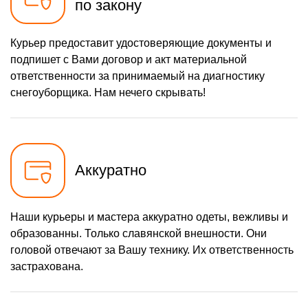
по закону
1160 р
Замена шкива привода
Заказать
хода
650 р
Замена (установка)
Курьер предоставит удостоверяющие документы и
Заказать
срезного болта
подпишет с Вами договор и акт материальной
1650 р
Замена корпуса шнека
Заказать
ответственности за принимаемый на диагностику
снегоуборщика. Нам нечего скрывать!
1400 р
Смазка осей привода
Заказать
1100 р
Замена сцепления
Заказать
900 р
Замена подшипника
Заказать
колеса
Аккуратно
1050 р
Замена маховика
Заказать
1350 р
Замена кронштейна
Наши курьеры и мастера аккуратно одеты, вежливы и
Заказать
трансмиссии
образованны. Только славянской внешности. Они
2500 р
Ремонт втулок колес
Заказать
головой отвечают за Вашу технику. Их ответственность
застрахована.
1800 р
Ремонт фрикционного
Заказать
диска
750 р
Ремонт троса газа
Заказать