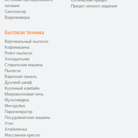
Оптический прицел
питания
Прицел ночного видения
Синтезатор
Видеокамера
Бытовая техника
Вертикальный пылесос
Кофемашина
Робот-пылесос
Холодильник
Стиральная машина
Пылесос
Варочная панель
Духовой шкаф
Кухонный комбайн
Микроволновая печь
Мультиварка
Мясорубка
Парогенератор
Посудомоечная машина
Утюг
Хлебопечка
Массажное кресло