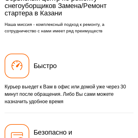
Чистка карбюратора
Заказать
снегоуборщиков Замена/Pемонт
стартера в Казани
1580 р
Замена/Pемонт шнека
Заказать
Наша миссия - комплексный подход к ремонту, а
900 р
Замена/Pемонт
Заказать
топливопровода
сотрудничество с нами имеет ряд преимуществ
1500 р
Ремонт топливных
Заказать
мембран
720 р
Замена/Pемонт стартера
Заказать
Быстро
1000 р
Замена расходных
Заказать
материалов карбюратора
1000 р
Замена шины на колесном
Заказать
диске
Курьер выедет к Вам в офис или домой уже через 30
1100 р
Замена ремней
Заказать
минут после обращения. Либо Вы сами можете
назначить удобное время
600 р
Смазка втулок
Заказать
600 р
Чистка снегоуборщика
Заказать
1350 р
Замена цепи привода
Безопасно и
Заказать
хода