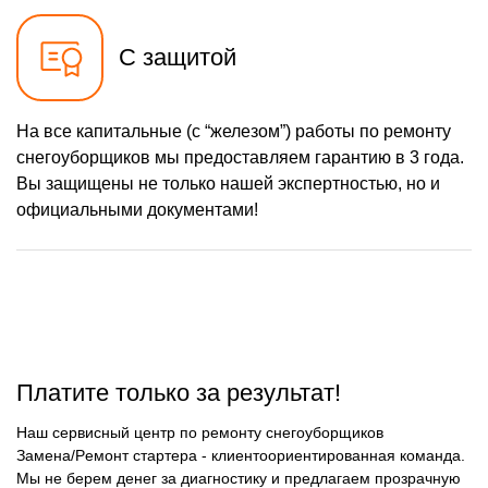
2430 р
Ремонт редуктора
Заказать
С защитой
1000 р
Замена катушки
Заказать
зажигания
1000 р
Замена глушителя
На все капитальные (с “железом”) работы по ремонту
Заказать
снегоуборщиков мы предоставляем гарантию в 3 года.
1100 р
Замена подшипников
Заказать
Вы защищены не только нашей экспертностью, но и
официальными документами!
Платите только за результат!
Наш сервисный центр по ремонту снегоуборщиков
Замена/Pемонт стартера - клиентоориентированная команда.
Мы не берем денег за диагностику и предлагаем прозрачную