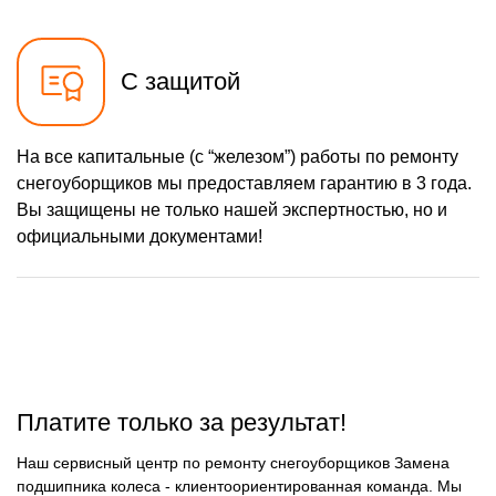
750 р
Ремонт троса газа
Заказать
2430 р
Ремонт редуктора
Заказать
С защитой
1000 р
Замена катушки
Заказать
зажигания
1000 р
Замена глушителя
На все капитальные (с “железом”) работы по ремонту
Заказать
снегоуборщиков мы предоставляем гарантию в 3 года.
1100 р
Замена подшипников
Заказать
Вы защищены не только нашей экспертностью, но и
официальными документами!
Платите только за результат!
Наш сервисный центр по ремонту снегоуборщиков Замена
подшипника колеса - клиентоориентированная команда. Мы