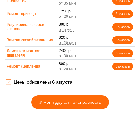
Полное ТО
Заказать
1250 р
Ремонт привода
Заказать
800 р
Регулировка зазоров
Заказать
клапанов
820 р
Замена свечей зажигания
Заказать
2400 р
Демонтаж-монтаж
Заказать
двигателя
800 р
Ремонт сцепления
Заказать
3500 р
Установка комплекта
Заказать
прокладок двигателя
Цены обновлены 6 августа
Замена прокладки в
2500 р
области двигателя и
Заказать
редуктора
У меня другая неисправность
700 р
Натяжка тросов
Заказать
1050 р
Чистка топливной
Заказать
системы
750 р
Чистка бака
Заказать