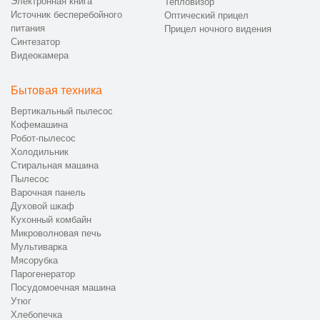
Электронная книга
Тепловизор
Источник бесперебойного
Оптический прицел
питания
Прицел ночного видения
Синтезатор
Видеокамера
Бытовая техника
Вертикальный пылесос
Кофемашина
Робот-пылесос
Холодильник
Стиральная машина
Пылесос
Варочная панель
Духовой шкаф
Кухонный комбайн
Микроволновая печь
Мультиварка
Мясорубка
Парогенератор
Посудомоечная машина
Утюг
Хлебопечка