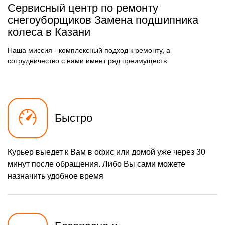
Сервисный центр по ремонту
780 р
Чистка карбюратора
Заказать
снегоуборщиков Замена подшипника
колеса в Казани
1580 р
Замена/Pемонт шнека
Заказать
Наша миссия - комплексный подход к ремонту, а
900 р
Замена/Pемонт
Заказать
топливопровода
сотрудничество с нами имеет ряд преимуществ
1500 р
Ремонт топливных
Заказать
мембран
720 р
Замена/Pемонт стартера
Заказать
Быстро
1000 р
Замена расходных
Заказать
материалов карбюратора
1000 р
Замена шины на колесном
Заказать
диске
Курьер выедет к Вам в офис или домой уже через 30
1100 р
Замена ремней
Заказать
минут после обращения. Либо Вы сами можете
назначить удобное время
600 р
Смазка втулок
Заказать
600 р
Чистка снегоуборщика
Заказать
1350 р
Замена цепи привода
Заказать