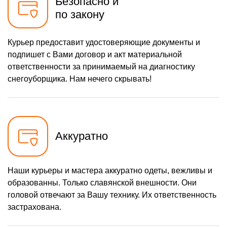
Безопасно и
хода
по закону
1160 р
Замена шкива привода
Заказать
хода
650 р
Замена (установка)
Курьер предоставит удостоверяющие документы и
Заказать
срезного болта
подпишет с Вами договор и акт материальной
1650 р
Замена корпуса шнека
Заказать
ответственности за принимаемый на диагностику
снегоуборщика. Нам нечего скрывать!
1400 р
Смазка осей привода
Заказать
1100 р
Замена сцепления
Заказать
900 р
Замена подшипника
Заказать
колеса
Аккуратно
1050 р
Замена маховика
Заказать
1350 р
Замена кронштейна
Наши курьеры и мастера аккуратно одеты, вежливы и
Заказать
трансмиссии
образованны. Только славянской внешности. Они
2500 р
Ремонт втулок колес
Заказать
головой отвечают за Вашу технику. Их ответственность
застрахована.
1800 р
Ремонт фрикционного
Заказать
диска