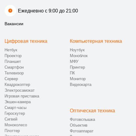
Ежедневно с 9:00 до 21:00
Вакансии
Цифровая техника
Компьютерная техника
Нетбук
Ноутбук
Проектор
Моноблок
Планшет
МФУ
Смартфон
Принтер
Телевизор
ПК
Сервер
Монитор
Квадрокоптер
Видеокарта
Электросамокат
Игровая приставка
Экшен-камера
Смарт-часы
Оптическая техника
Гироскутер
Сигвей
Фотовспышка
Моноколесо
Объектив
Плоттер
Фотоаппарат