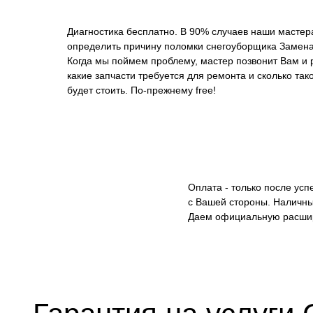
Замена кронштейна трансмиссии
Диагностика бесплатно. В 90% случаев наши мастер
определить причину поломки снегоуборщика Замена 
Ремонт втулок колес
Когда мы поймем проблему, мастер позвонит Вам и 
какие запчасти требуется для ремонта и сколько так
Ремонт фрикционного диска
будет стоить. По-прежнему free!
Ремонт троса газа
Ремонт редуктора
Оплата - только после ус
Замена катушки зажигания
с Вашей стороны. Наличны
Даем официальную расши
Замена глушителя
Замена подшипников