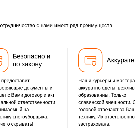
от 10 мин
сотрудничество с нами имеет ряд преимуществ
от 10 мин
от 35 мин
Безопасно и
от 25 мин
Аккуратн
по закону
от 35 мин
 предоставит
Наши курьеры и мастера
от 30 мин
веряющие документы и
аккуратно одеты, вежлив
ет с Вами договор и акт
образованны. Только
от 25 мин
альной ответственности
славянской внешности. 
нимаемый на
головой отвечают за Ва
от 5 мин
стику снегоуборщика.
технику. Их ответственно
чего скрывать!
застрахована.
от 25 мин