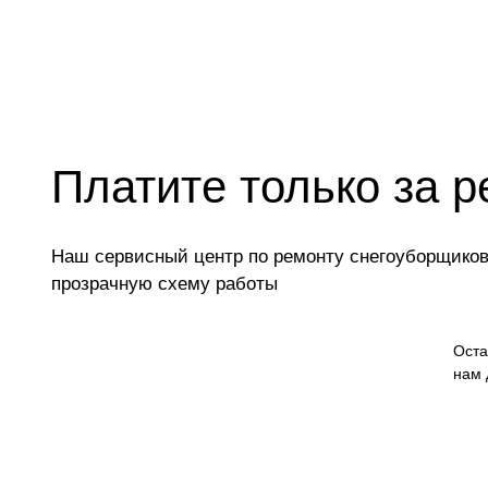
Чистка снегоуборщика
Замена цепи привода хода
Замена шкива привода хода
Платите только за р
Замена (установка) срезного болта
Замена корпуса шнека
Наш сервисный центр по ремонту снегоуборщиков 
прозрачную схему работы
Смазка осей привода
Оста
Замена сцепления
нам 
Замена подшипника колеса
Замена маховика