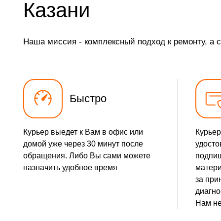
Казани
Чистка карбюратора
Наша миссия - комплексный подход к ремонту, а 
Замена/Pемонт шнека
Замена/Pемонт топливопровода
Ремонт топливных мембран
Быстро
Замена/Pемонт стартера
Курьер выедет к Вам в офис или
Курьер
Замена расходных материалов карбюратора
домой уже через 30 минут после
удосто
обращения. Либо Вы сами можете
подпиш
Замена шины на колесном диске
назначить удобное время
матери
за при
Замена ремней
диагно
Нам не
Смазка втулок