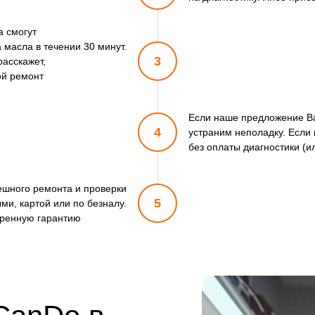
от 30 мин
а смогут
масла в течении 30 минут.
от 10 мин
3
расскажет,
ой ремонт
от 30 мин
Если наше предложение Ва
от 30 мин
4
устраним неполадку. Если 
без оплаты диагностики (и
от 10 мин
пешного ремонта и проверки
от 10 мин
5
ми, картой или по безналу.
ренную гарантию
от 20 мин
от 15 мин