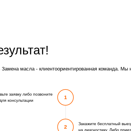
от 15 мин
от 20 мин
от 20 мин
езультат!
от 30 мин
от 35 мин
Замена масла - клиентоориентированная команда. Мы н
от 25 мин
вьте заявку либо позвоните
от 20 мин
1
для консультации
от 15 мин
Закажите бесплатный выез
от 5 мин
2
на диагностику. Либо прие