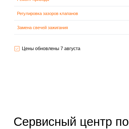
Регулировка зазоров клапанов
Замена свечей зажигания
Демонтаж-монтаж двигателя
Цены обновлены 7 августа
Ремонт сцепления
Установка комплекта прокладок двигателя
Замена прокладки в области двигателя и редуктора
Натяжка тросов
Чистка топливной системы
Сервисный центр по
Чистка бака