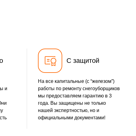
780 р
Заказать
1580 р
Заказать
900 р
Заказать
1500 р
Заказать
о
С защитой
720 р
Заказать
На все капитальные (с “железом”)
1000 р
Заказать
ы и
работы по ремонту снегоуборщиков
мы предоставляем гарантию в 3
1000 р
Заказать
Они
года. Вы защищены не только
шу
нашей экспертностью, но и
1100 р
Заказать
сть
официальными документами!
600 р
Заказать