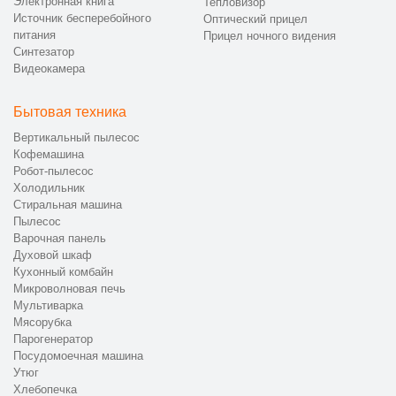
Электронная книга
Тепловизор
Источник бесперебойного
Оптический прицел
питания
Прицел ночного видения
Синтезатор
Видеокамера
Бытовая техника
Вертикальный пылесос
Кофемашина
Робот-пылесос
Холодильник
Стиральная машина
Пылесос
Варочная панель
Духовой шкаф
Кухонный комбайн
Микроволновая печь
Мультиварка
Мясорубка
Парогенератор
Посудомоечная машина
Утюг
Хлебопечка