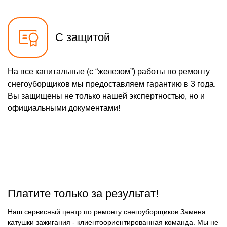
750 р
Ремонт троса газа
Заказать
2430 р
Ремонт редуктора
Заказать
С защитой
1000 р
Замена катушки
Заказать
зажигания
1000 р
Замена глушителя
На все капитальные (с “железом”) работы по ремонту
Заказать
снегоуборщиков мы предоставляем гарантию в 3 года.
1100 р
Замена подшипников
Заказать
Вы защищены не только нашей экспертностью, но и
официальными документами!
Платите только за результат!
Наш сервисный центр по ремонту снегоуборщиков Замена
катушки зажигания - клиентоориентированная команда. Мы не