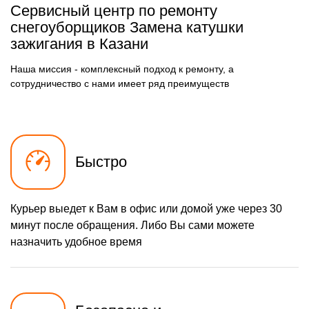
Сервисный центр по ремонту
780 р
Чистка карбюратора
Заказать
снегоуборщиков Замена катушки
зажигания в Казани
1580 р
Замена/Pемонт шнека
Заказать
Наша миссия - комплексный подход к ремонту, а
900 р
Замена/Pемонт
Заказать
топливопровода
сотрудничество с нами имеет ряд преимуществ
1500 р
Ремонт топливных
Заказать
мембран
720 р
Замена/Pемонт стартера
Заказать
Быстро
1000 р
Замена расходных
Заказать
материалов карбюратора
1000 р
Замена шины на колесном
Заказать
диске
Курьер выедет к Вам в офис или домой уже через 30
1100 р
Замена ремней
Заказать
минут после обращения. Либо Вы сами можете
назначить удобное время
600 р
Смазка втулок
Заказать
600 р
Чистка снегоуборщика
Заказать
1350 р
Замена цепи привода
Заказать