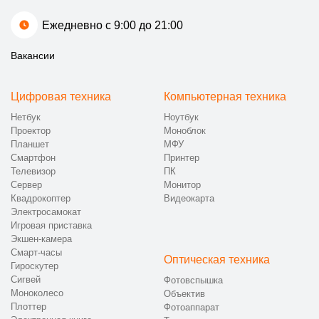
Ежедневно с 9:00 до 21:00
Вакансии
Цифровая техника
Компьютерная техника
Нетбук
Ноутбук
Проектор
Моноблок
Планшет
МФУ
Смартфон
Принтер
Телевизор
ПК
Сервер
Монитор
Квадрокоптер
Видеокарта
Электросамокат
Игровая приставка
Экшен-камера
Смарт-часы
Оптическая техника
Гироскутер
Сигвей
Фотовспышка
Моноколесо
Объектив
Плоттер
Фотоаппарат