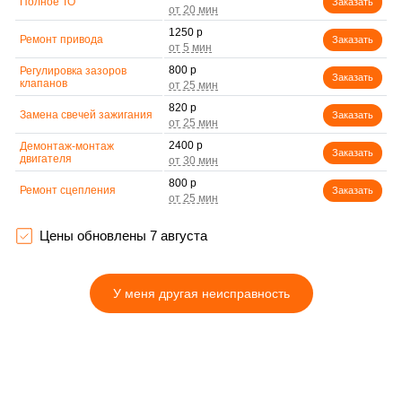
Полное ТО
Заказать
1250 р
Ремонт привода
Заказать
800 р
Регулировка зазоров
Заказать
клапанов
820 р
Замена свечей зажигания
Заказать
2400 р
Демонтаж-монтаж
Заказать
двигателя
800 р
Ремонт сцепления
Заказать
3500 р
Установка комплекта
Заказать
прокладок двигателя
Цены обновлены 7 августа
Замена прокладки в
2500 р
области двигателя и
Заказать
редуктора
У меня другая неисправность
700 р
Натяжка тросов
Заказать
1050 р
Чистка топливной
Заказать
системы
750 р
Чистка бака
Заказать