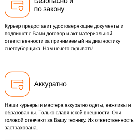
Безопасно и
хода
по закону
1160 р
Замена шкива привода
Заказать
хода
650 р
Замена (установка)
Курьер предоставит удостоверяющие документы и
Заказать
срезного болта
подпишет с Вами договор и акт материальной
1650 р
Замена корпуса шнека
Заказать
ответственности за принимаемый на диагностику
снегоуборщика. Нам нечего скрывать!
1400 р
Смазка осей привода
Заказать
1100 р
Замена сцепления
Заказать
900 р
Замена подшипника
Заказать
колеса
Аккуратно
1050 р
Замена маховика
Заказать
1350 р
Замена кронштейна
Наши курьеры и мастера аккуратно одеты, вежливы и
Заказать
трансмиссии
образованны. Только славянской внешности. Они
2500 р
Ремонт втулок колес
Заказать
головой отвечают за Вашу технику. Их ответственность
застрахована.
1800 р
Ремонт фрикционного
Заказать
диска