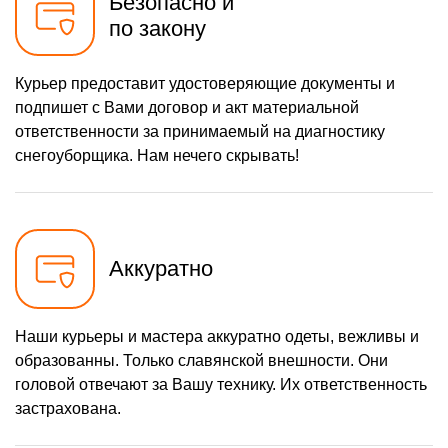
Безопасно и
хода
по закону
1160 р
Замена шкива привода
Заказать
хода
650 р
Замена (установка)
Курьер предоставит удостоверяющие документы и
Заказать
срезного болта
подпишет с Вами договор и акт материальной
1650 р
Замена корпуса шнека
Заказать
ответственности за принимаемый на диагностику
снегоуборщика. Нам нечего скрывать!
1400 р
Смазка осей привода
Заказать
1100 р
Замена сцепления
Заказать
900 р
Замена подшипника
Заказать
колеса
Аккуратно
1050 р
Замена маховика
Заказать
1350 р
Замена кронштейна
Наши курьеры и мастера аккуратно одеты, вежливы и
Заказать
трансмиссии
образованны. Только славянской внешности. Они
2500 р
Ремонт втулок колес
Заказать
головой отвечают за Вашу технику. Их ответственность
застрахована.
1800 р
Ремонт фрикционного
Заказать
диска