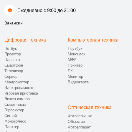
Ежедневно с 9:00 до 21:00
Вакансии
Цифровая техника
Компьютерная техника
Нетбук
Ноутбук
Проектор
Моноблок
Планшет
МФУ
Смартфон
Принтер
Телевизор
ПК
Сервер
Монитор
Квадрокоптер
Видеокарта
Электросамокат
Игровая приставка
Экшен-камера
Смарт-часы
Оптическая техника
Гироскутер
Сигвей
Фотовспышка
Моноколесо
Объектив
Плоттер
Фотоаппарат