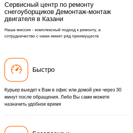
Сервисный центр по ремонту
780 р
Чистка карбюратора
Заказать
снегоуборщиков Демонтаж-монтаж
двигателя в Казани
1580 р
Замена/Pемонт шнека
Заказать
Наша миссия - комплексный подход к ремонту, а
900 р
Замена/Pемонт
Заказать
топливопровода
сотрудничество с нами имеет ряд преимуществ
1500 р
Ремонт топливных
Заказать
мембран
720 р
Замена/Pемонт стартера
Заказать
Быстро
1000 р
Замена расходных
Заказать
материалов карбюратора
1000 р
Замена шины на колесном
Заказать
диске
Курьер выедет к Вам в офис или домой уже через 30
1100 р
Замена ремней
Заказать
минут после обращения. Либо Вы сами можете
назначить удобное время
600 р
Смазка втулок
Заказать
600 р
Чистка снегоуборщика
Заказать
1350 р
Замена цепи привода
Заказать