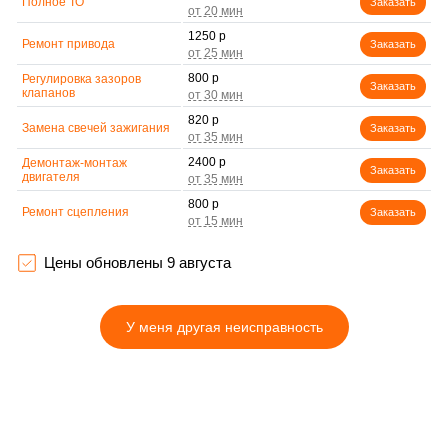
Полное ТО
Заказать
1250 р
Ремонт привода
Заказать
800 р
Регулировка зазоров
Заказать
клапанов
820 р
Замена свечей зажигания
Заказать
2400 р
Демонтаж-монтаж
Заказать
двигателя
800 р
Ремонт сцепления
Заказать
3500 р
Установка комплекта
Заказать
прокладок двигателя
Цены обновлены 9 августа
Замена прокладки в
2500 р
области двигателя и
Заказать
редуктора
У меня другая неисправность
700 р
Натяжка тросов
Заказать
1050 р
Чистка топливной
Заказать
системы
750 р
Чистка бака
Заказать