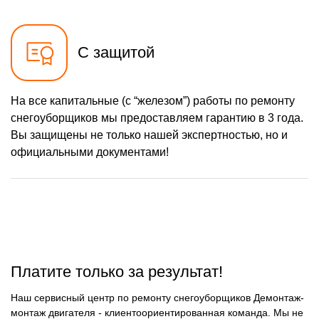
750 р
Ремонт троса газа
Заказать
2430 р
Ремонт редуктора
Заказать
С защитой
1000 р
Замена катушки
Заказать
зажигания
1000 р
Замена глушителя
На все капитальные (с “железом”) работы по ремонту
Заказать
снегоуборщиков мы предоставляем гарантию в 3 года.
1100 р
Замена подшипников
Заказать
Вы защищены не только нашей экспертностью, но и
официальными документами!
Платите только за результат!
Наш сервисный центр по ремонту снегоуборщиков Демонтаж-
монтаж двигателя - клиентоориентированная команда. Мы не