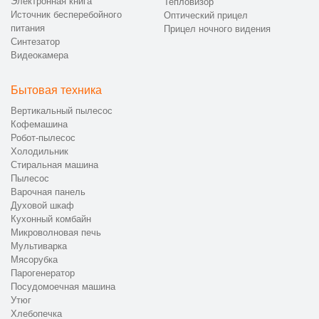
Электронная книга
Тепловизор
Источник бесперебойного
Оптический прицел
питания
Прицел ночного видения
Синтезатор
Видеокамера
Бытовая техника
Вертикальный пылесос
Кофемашина
Робот-пылесос
Холодильник
Стиральная машина
Пылесос
Варочная панель
Духовой шкаф
Кухонный комбайн
Микроволновая печь
Мультиварка
Мясорубка
Парогенератор
Посудомоечная машина
Утюг
Хлебопечка