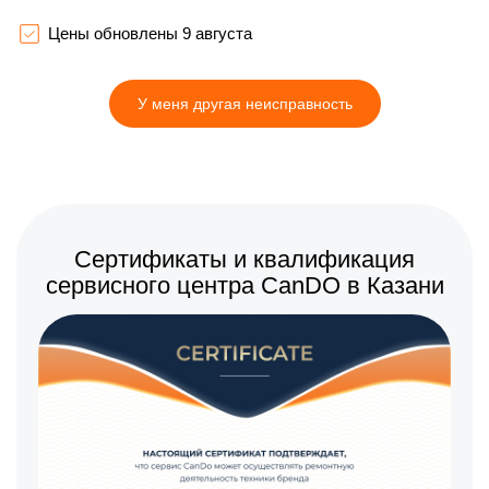
креплений, кнопок)
500 р
Цены обновлены 9 августа
Очистка подошвы утюга
Заказать
590 р
Замена шнура питания
Заказать
У меня другая неисправность
590 р
Ремонт/замена датчика
Заказать
температуры
600 р
Восстановление
Заказать
электроклапана
Сертификаты и квалификация
сервисного центра CanDO в Казани