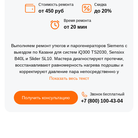
Стоимость ремонта
Скидка
от 450 руб
до 20%
Время ремонта
от 20 мин
Выполняем ремонт утюгов и парогенераторов Siemens с
выездом по Казани для систем iQ300 TS2030, Sensixx
B40L и Slider SL10. Мастера диагностируют протечки,
восстанавливают равномерность нагрева подошвы и
корректируют давление пара непосредственно у
заказчика. Ремонт утюгов и парогенераторов Сименс
включает замену уплотнителей, декальцинацию и монтаж
оригинальных деталей. Такой формат обслуживания
Звонок бесплатный
обеспечивает надежную работу прибора без его
Получить консультацию
+7 (800) 100-43-04
транспортировки в сервис.