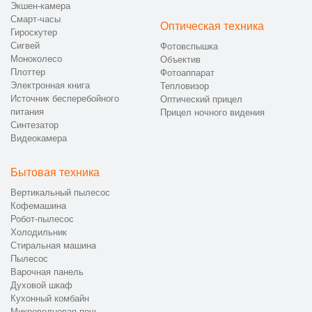
Экшен-камера
на дому либо прием техники.
Смарт-часы
Оптическая техника
Диагностика бойлера, помпы, электронных модулей и
Гироскутер
утюжной части.
Сигвей
Фотовспышка
Согласование стоимости ремонта и сроков выполнения
Моноколесо
Объектив
работ.
Плоттер
Фотоаппарат
Ремонт утюга Siemens на дому в Казани с контрольной
Электронная книга
Тепловизор
Источник бесперебойного
проверкой.
Оптический прицел
питания
Прицел ночного видения
Передача исправного устройства владельцу.
Синтезатор
Видеокамера
📞 Как заказать ремонт парогенератора
или утюга Siemens на дому в Казани
Бытовая техника
Если требуется ремонт утюга Сименс на дому в Казани,
Вертикальный пылесос
свяжитесь с сервисным центром CanDo по номеру +7 (843)
Кофемашина
254-53-98 или оставьте онлайн-заявку. Специалисты
Робот-пылесос
организуют ремонт парогенераторов Сименс в Казани с
Холодильник
соблюдением технических рекомендаций и стандартов
Стиральная машина
производителя.
Пылесос
Варочная панель
Духовой шкаф
Кухонный комбайн
Микроволновая печь