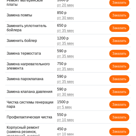
1000 р
Ремонт материнской
Заказать
платы
850 р
Замена помпы
Заказать
650 р
Заменить уплотнитель
Заказать
бойлера
1200 р
Заменить бойлер
Заказать
590 р
Замена термостата
Заказать
750 р
Замена нагревательного
Заказать
элемента
590 р
Замена пароклапана
Заказать
590 р
Замена клапана давления
Заказать
1500 р
Чистка системы генерации
Заказать
пара
550 р
Профилактическая чистка
Заказать
Корпусный ремонт
450 р
(замена резинок,
Заказать