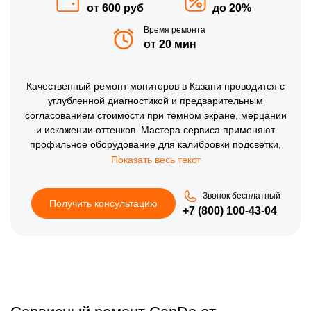
от 600 руб
до 20%
Время ремонта
от 20 мин
Качественный ремонт мониторов в Казани проводится с
углубленной диагностикой и предварительным
согласованием стоимости при темном экране, мерцании
и искажении оттенков. Мастера сервиса применяют
профильное оборудование для калибровки подсветки,
матрицы и электронных плат, восстанавливают цепи
питания и сигнальные линии. В ходе работ проверяются
разъемы, шлейфы и узлы обработки сигнала. После
Звонок бесплатный
контрольных испытаний подтверждается устойчивая
Получить консультацию
+7 (800) 100-43-04
работа монитора.