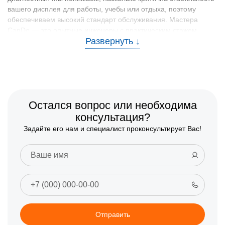
вашего дисплея для работы, учебы или отдыха, поэтому
обеспечиваем высокий стандарт обслуживания. Мастера
CanDo — это опытные инженеры с практическим стажем
более семи лет, которые регулярно повышают свою
квалификацию и применяют исключительно оригинальные
комплектующие. Мы гарантируем экспертный подход к
решению задач даже при самых серьезных поломках
электроники.
🧰 Сервисное обслуживание мониторов:
Остался вопрос или необходима
услуги и бренды в Казани
консультация?
Задайте его нам и специалист проконсультирует Вас!
В мастерской CanDo мы успешно ликвидируем любые
аппаратные и системные неисправности: от стандартных
поломок разъемов до сложной замены ламп подсветки,
восстановления матриц и ремонта плат управления. Наша
квалификация позволяет обслуживать мониторы всех
популярных марок. Мы проводим ремонт мониторов Acer,
Asus, DEXP, а также BenQ, Dell и Samsung. Мы также берем в
работу оборудование Philips, MSI, LG и HP. Кроме того, в
Отправить
Казани мы чиним технику Асер, Асус, Дексп, Бенкью, Делл,