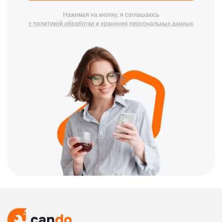
Самсунг, Филипс, Мси, Лджи и Эйч-Пи с гарантией качества.
Каждый этап работ строго контролируется техниками.
Нажимая на кнопку, я соглашаюсь
с политикой обработки и хранения персональных данных
Для удобства клиентов мы поддерживаем широкий
ассортимент запчастей для актуальных линеек всех
производителей и оперативно заказываем редкие узлы, чтобы
максимально сократить сроки ожидания. Если нужной
запчасти нет на складе, мы обеспечим её быструю доставку
напрямую от производителя; при этом вся информация по
срокам и итоговой стоимости предоставляется мастером
заблаговременно до начала всех работ. Наш центр ремонта
мониторов в Казани возвращает технику к жизни даже после
критических повреждений матриц и электроники.
⭐ Почему выбирают наш сервис
мониторов в Казани
Официальная гарантия — до 3 лет на все
произведенные манипуляции и установленные детали
при ремонте
Бесплатная диагностика — при заказе услуг вы платите
только за реальный результат в нашем центре в Казани