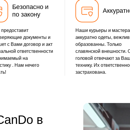
Безопасно и
Аккуратн
по закону
 предоставит
Наши курьеры и мастера
веряющие документы и
аккуратно одеты, вежлив
ет с Вами договор и акт
образованны. Только
альной ответственности
славянской внешности. 
нимаемый на
головой отвечают за Ва
стику . Нам нечего
технику. Их ответственно
ть!
застрахована.
 CanDo в