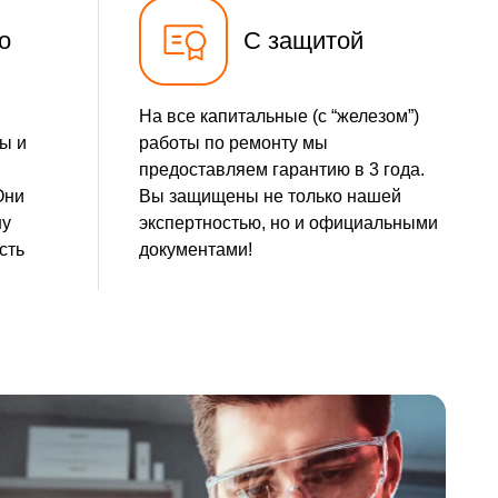
о
С защитой
На все капитальные (с “железом”)
ы и
работы по ремонту мы
предоставляем гарантию в 3 года.
Они
Вы защищены не только нашей
шу
экспертностью, но и официальными
сть
документами!