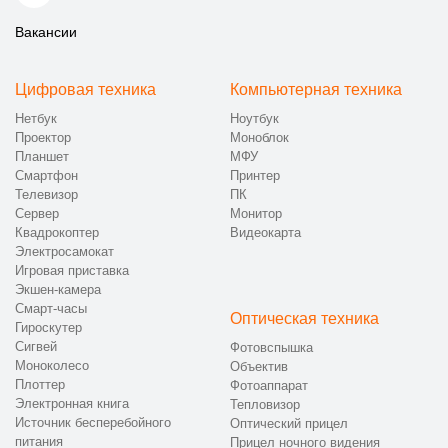
Вакансии
Цифровая техника
Компьютерная техника
Нетбук
Ноутбук
Проектор
Моноблок
Планшет
МФУ
Смартфон
Принтер
Телевизор
ПК
Сервер
Монитор
Квадрокоптер
Видеокарта
Электросамокат
Игровая приставка
Экшен-камера
Смарт-часы
Оптическая техника
Гироскутер
Сигвей
Фотовспышка
Моноколесо
Объектив
Плоттер
Фотоаппарат
Электронная книга
Тепловизор
Источник бесперебойного
Оптический прицел
питания
Прицел ночного видения