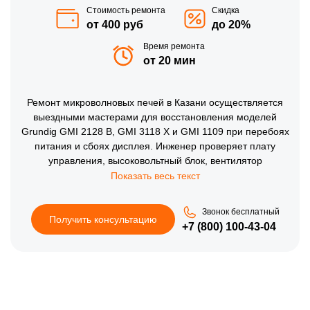
Стоимость ремонта
Скидка
от 400 руб
до 20%
Время ремонта
от 20 мин
Ремонт микроволновых печей в Казани осуществляется
выездными мастерами для восстановления моделей
Grundig GMI 2128 B, GMI 3118 X и GMI 1109 при перебоях
питания и сбоях дисплея. Инженер проверяет плату
управления, высоковольтный блок, вентилятор
охлаждения и контакты, устраняя неисправности без
доставки техники в сервис. Ремонт микроволновых печей
на дому позволяет быстро заменить элементы питания,
Звонок бесплатный
восстановить электронный модуль и настроить режимы
Получить консультацию
+7 (800) 100-43-04
разогрева в день обращения. Использование фирменных
деталей бренда Грюндик обеспечивает стабильный
нагрев, точную работу программ и уверенную
эксплуатацию оборудования.