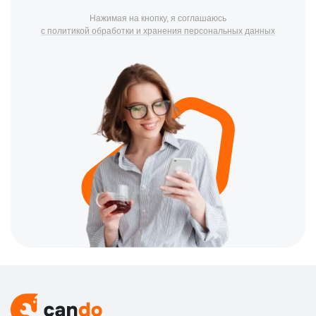
перегрев, поломка гриля, нарушение работы вентилятора,
Нажимая на кнопку, я соглашаюсь
ошибки панели управления, неравномерный нагрев,
с политикой обработки и хранения персональных данных
проблемы датчика дверцы, шум при работе и сбои в питании.
Мастера выполняют замену магнетрона, ремонт
высоковольтного узла, восстановление панели управления,
обслуживание гриля, установку новой слюды, замену диода
или конденсатора, устранение искрения, настройку датчиков,
ремонт вентилятора и глубокую очистку камеры. При
необходимости возможен ремонт микроволновки Грюндик на
дому в Казани с финальной проверкой всех режимов.
⭐ Преимущества сервиса CanDo по
ремонту Grundig
Бесплатная диагностика микроволновой печи Grundig
Гарантия до 3 лет на детали и ремонт
Опыт мастеров более 7 лет
Оригинальные комплектующие Грюндик и надежные
аналоги
Ремонт в сервисе и выезд мастера по Казани
Официальные документы: чек, заказ-наряд,