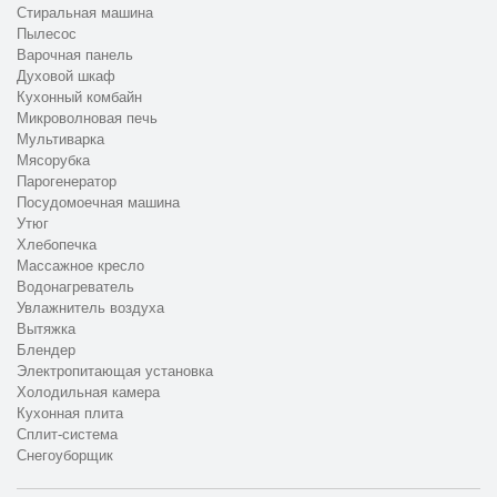
Казани, позвоните по номеру +7 (843) 254-53-98 или
Стиральная машина
отправьте онлайн-заявку. Специалисты CanDo оперативно
Пылесос
Варочная панель
восстановят вашу технику.
Духовой шкаф
Кухонный комбайн
Микроволновая печь
Мультиварка
Мясорубка
Парогенератор
Посудомоечная машина
Утюг
Хлебопечка
Массажное кресло
Водонагреватель
Увлажнитель воздуха
Вытяжка
Блендер
Электропитающая установка
Холодильная камера
Кухонная плита
Сплит-система
Снегоуборщик