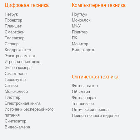
Цифровая техника
Компьютерная техника
Нетбук
Ноутбук
Проектор
Моноблок
Планшет
МФУ
Смартфон
Принтер
Телевизор
ПК
Сервер
Монитор
Квадрокоптер
Видеокарта
Электросамокат
Игровая приставка
Экшен-камера
Смарт-часы
Оптическая техника
Гироскутер
Сигвей
Фотовспышка
Моноколесо
Объектив
Плоттер
Фотоаппарат
Электронная книга
Тепловизор
Источник бесперебойного
Оптический прицел
питания
Прицел ночного видения
Синтезатор
Видеокамера