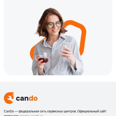
восстановление подвеса камеры
ремонт двигателей и систем стабилизации
калибровка сенсоров
ремонт аккумуляторных модулей
💼 Гарантии, опыт и качество ремонта
Мастера обладают опытом обслуживания техники разных
поколений, что обеспечивает точность всех операций. Работы
по ремонту квадрокоптеров DJI проходят последовательный
контроль, после чего устройство тестируется на стабильность
функционирования. Клиенты получают гарантию на
выполненные процедуры.
Прозрачные условия и порядок оплаты
Стоимость определяется после диагностики и согласуется
предварительно. Клиент получает подробные сведения о
необходимых работах и итоговой цене. Оплата производится
удобным способом после завершения всех этапов
восстановительного ремонта квадрокоптеров DJI.
CanDo — федеральная сеть сервисных центров. Официальный сайт
Этапы ремонта и порядок обращения в сервис