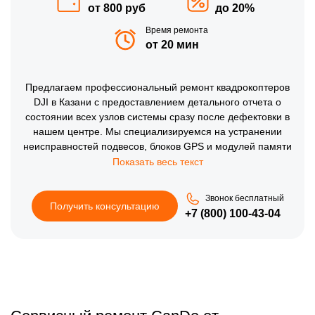
от 800 руб
до 20%
Время ремонта
от 20 мин
Предлагаем профессиональный ремонт квадрокоптеров
DJI в Казани с предоставлением детального отчета о
состоянии всех узлов системы сразу после дефектовки в
нашем центре. Мы специализируемся на устранении
неисправностей подвесов, блоков GPS и модулей памяти
в устройствах серий Mini и Avata. Индивидуальный подход
к обслуживанию техники и обязательный выходной
контроль на финальном этапе тестирования исключают
Звонок бесплатный
риск появления повторных поломок. Проверка системных
Получить консультацию
+7 (800) 100-43-04
логов и калибровка всех сенсоров гарантируют
безопасность ваших данных и стабильный доступ к
функциям интеллектуального следования и возврата
домой.