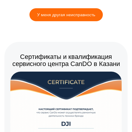
1600 р
Замена аккумулятора
Заказать
У меня другая неисправность
1000 р
Настройка шифрования
Заказать
Wi-Fi
800 р
Прошивка
Заказать
1000 р
Установка антенны пульта
Заказать
Сертификаты и квалификация
сервисного центра CanDO в Казани