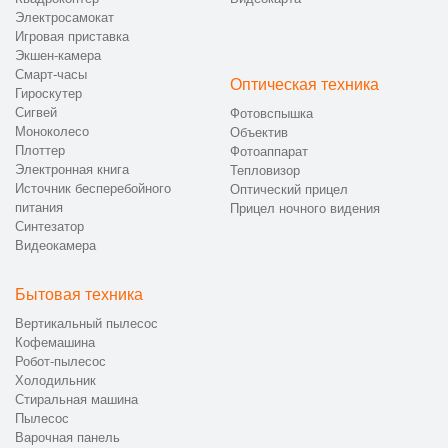
Электросамокат
Игровая приставка
Экшен-камера
Смарт-часы
Оптическая техника
Гироскутер
Сигвей
Фотовспышка
Моноколесо
Объектив
Плоттер
Фотоаппарат
Электронная книга
Тепловизор
Источник бесперебойного
Оптический прицел
питания
Прицел ночного видения
Синтезатор
Видеокамера
Бытовая техника
Вертикальный пылесос
Кофемашина
Робот-пылесос
Холодильник
Стиральная машина
Пылесос
Варочная панель