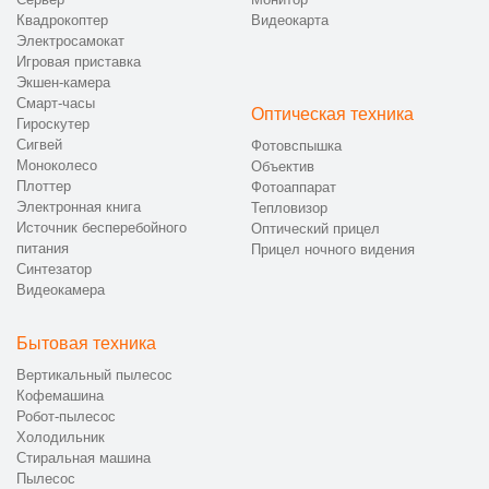
Квадрокоптер
Видеокарта
Электросамокат
Игровая приставка
Экшен-камера
Смарт-часы
Оптическая техника
Гироскутер
Сигвей
Фотовспышка
Моноколесо
Объектив
Плоттер
Фотоаппарат
Электронная книга
Тепловизор
Источник бесперебойного
Оптический прицел
питания
Прицел ночного видения
Синтезатор
Видеокамера
Бытовая техника
Вертикальный пылесос
Кофемашина
Робот-пылесос
Холодильник
Стиральная машина
Пылесос