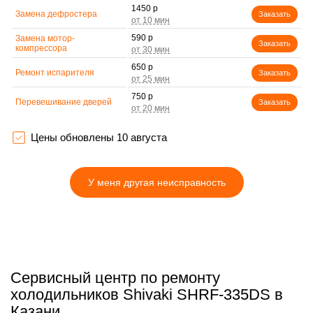
1450 р
Замена дефростера
Заказать
590 р
Замена мотор-
Заказать
компрессора
650 р
Ремонт испарителя
Заказать
750 р
Перевешивание дверей
Заказать
800 р
Устранение засора
Заказать
трубопровода
Цены обновлены 10 августа
450 р
Ремонт датчика
Заказать
морозильного отделения
У меня другая неисправность
890 р
Прочистка дренажной
Заказать
системы
1400 р
Замена трубопровода
Заказать
500 р
Замена ТЭН
Заказать
500 р
Замена фильтра
Сервисный центр по ремонту
Заказать
осушителя
холодильников Shivaki SHRF-335DS в
590 р
Казани
Замена электросхемы
Заказать