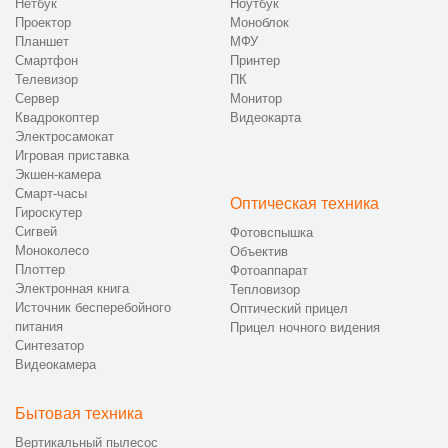
Нетбук
Ноутбук
Проектор
Моноблок
Планшет
МФУ
Смартфон
Принтер
Телевизор
ПК
Сервер
Монитор
Квадрокоптер
Видеокарта
Электросамокат
Игровая приставка
Экшен-камера
Смарт-часы
Оптическая техника
Гироскутер
Сигвей
Фотовспышка
Моноколесо
Объектив
Плоттер
Фотоаппарат
Электронная книга
Тепловизор
Источник бесперебойного
Оптический прицел
питания
Прицел ночного видения
Синтезатор
Видеокамера
Бытовая техника
Вертикальный пылесос