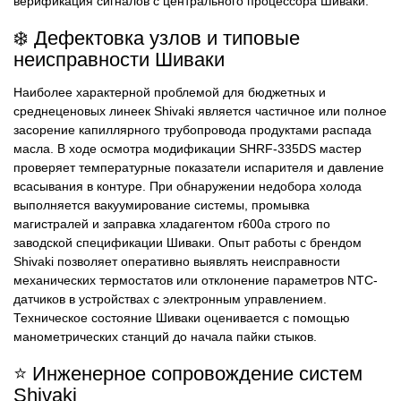
верификация сигналов с центрального процессора Шиваки.
❄️ Дефектовка узлов и типовые
неисправности Шиваки
Наиболее характерной проблемой для бюджетных и
среднеценовых линеек Shivaki является частичное или полное
засорение капиллярного трубопровода продуктами распада
масла. В ходе осмотра модификации SHRF-335DS мастер
проверяет температурные показатели испарителя и давление
всасывания в контуре. При обнаружении недобора холода
выполняется вакуумирование системы, промывка
магистралей и заправка хладагентом r600a строго по
заводской спецификации Шиваки. Опыт работы с брендом
Shivaki позволяет оперативно выявлять неисправности
механических термостатов или отклонение параметров NTC-
датчиков в устройствах с электронным управлением.
Техническое состояние Шиваки оценивается с помощью
манометрических станций до начала пайки стыков.
⭐ Инженерное сопровождение систем
Shivaki