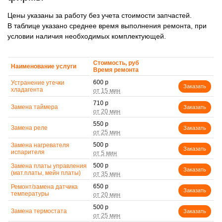
Цены указаны за работу без учета стоимости запчастей.
В таблице указано среднее время выполнения ремонта, при
условии наличия необходимых комплектующей.
Стоимость, руб
Наименование услуги
Время ремонта
600 р
Устранение утечки
Заказать
хладагента
710 р
Замена таймера
Заказать
550 р
Замена реле
Заказать
500 р
Замена нагревателя
Заказать
испарителя
500 р
Замена платы управления
Заказать
(мат.платы, мейн платы)
650 р
Ремонт/замена датчика
Заказать
температуры
500 р
Замена термостата
Заказать