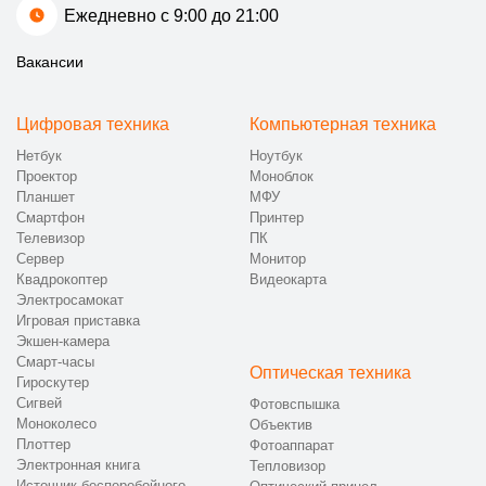
Ежедневно с 9:00 до 21:00
Вакансии
Цифровая техника
Компьютерная техника
Нетбук
Ноутбук
Проектор
Моноблок
Планшет
МФУ
Смартфон
Принтер
Телевизор
ПК
Сервер
Монитор
Квадрокоптер
Видеокарта
Электросамокат
Игровая приставка
Экшен-камера
Смарт-часы
Оптическая техника
Гироскутер
Сигвей
Фотовспышка
Моноколесо
Объектив
Плоттер
Фотоаппарат
Электронная книга
Тепловизор
Источник бесперебойного