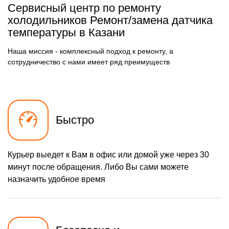
500 р
Замена фильтра
Сервисный центр по ремонту
Заказать
осушителя
холодильников Ремонт/замена датчика
590 р
температуры в Казани
Замена электросхемы
Заказать
500 р
Замена нагревателя
Наша миссия - комплексный подход к ремонту, а
Заказать
оттайки
сотрудничество с нами имеет ряд преимуществ
Быстро
Курьер выедет к Вам в офис или домой уже через 30
минут после обращения. Либо Вы сами можете
назначить удобное время