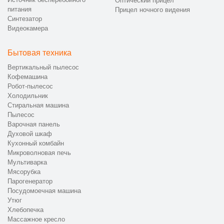
Оптический прицел
питания
Прицел ночного видения
Синтезатор
Видеокамера
Бытовая техника
Вертикальный пылесос
Кофемашина
Робот-пылесос
Холодильник
Стиральная машина
Пылесос
Варочная панель
Духовой шкаф
Кухонный комбайн
Микроволновая печь
Мультиварка
Мясорубка
Парогенератор
Посудомоечная машина
Утюг
Хлебопечка
Массажное кресло