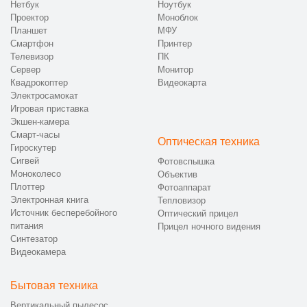
Нетбук
Ноутбук
Проектор
Моноблок
Планшет
МФУ
Смартфон
Принтер
Телевизор
ПК
Сервер
Монитор
Квадрокоптер
Видеокарта
Электросамокат
Игровая приставка
Экшен-камера
Смарт-часы
Оптическая техника
Гироскутер
Сигвей
Фотовспышка
Моноколесо
Объектив
Плоттер
Фотоаппарат
Электронная книга
Тепловизор
Источник бесперебойного
Оптический прицел
питания
Прицел ночного видения
Синтезатор
Видеокамера
Бытовая техника
Вертикальный пылесос