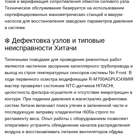
токов и верификация сопротивления обмоток силового узла.
Техническое обслуживание базируется на использовании
сертифицированных манометрических станций и вакуум-
насосов для восстановления заводских параметров давления
в системе.
❄️ Дефектовка узлов и типовые
неисправности Хитачи
Типичными поводами для проведения ремонтных работ
являются частичное засорение капиллярного трубопровода и
выход из строя температурных сенсоров системы No Frost. В
ходе первичного осмотра модификации R-M700AGPUC4XMIR
мастер проверяет состояние NTC-датчиков HITACHI,
целостность фильтра-осушителя и отсутствие микротрещин в
контуре. При падении давления в магистралях дефектовка
систем Хитачи включает поиск утечек в запененной части и
последующую заправку хладагентом r600a строго по
регламенту веса. Опыт работы с оборудованием позволяет
оперативно устранять обледенение каналов распределения
воздуха и восстанавливать питание вентиляторов обдува.