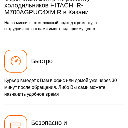
осушителя
холодильников HITACHI R-
590 р
M700AGPUC4XMIR в Казани
Замена электросхемы
Заказать
500 р
Замена нагревателя
Наша миссия - комплексный подход к ремонту, а
Заказать
оттайки
сотрудничество с нами имеет ряд преимуществ
Быстро
Курьер выедет к Вам в офис или домой уже через 30
минут после обращения. Либо Вы сами можете
назначить удобное время
Безопасно и