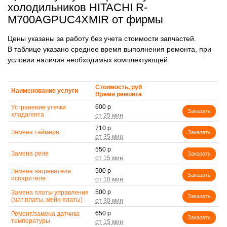
холодильников HITACHI R-
M700AGPUC4XMIR от фирмы
Цены указаны за работу без учета стоимости запчастей.
В таблице указано среднее время выполнения ремонта, при
условии наличия необходимых комплектующей.
Стоимость, руб
Наименование услуги
Время ремонта
600 р
Устранение утечки
Заказать
хладагента
710 р
Замена таймера
Заказать
550 р
Замена реле
Заказать
500 р
Замена нагревателя
Заказать
испарителя
500 р
Замена платы управления
Заказать
(мат.платы, мейн платы)
650 р
Ремонт/замена датчика
Заказать
температуры