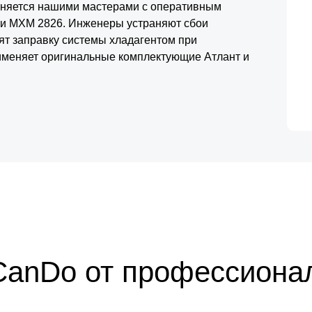
олняется нашими мастерами с оперативным
 и МХМ 2826. Инженеры устраняют сбои
ят заправку системы хладагентом при
именяет оригинальные комплектующие Атлант и
а. Обслуживание организуется без
азных районов города. Ремонт холодильников
ры и надежную работу оборудования.
CanDo от профессиона