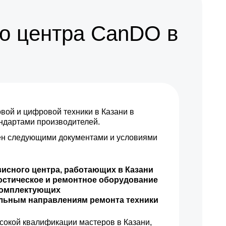
500 р
Заказать
о центра CanDO в
500 р
Заказать
590 р
Заказать
500 р
Заказать
ой и цифровой техники в Казани в
андартами производителей.
н следующими документами и условиями
висного центра, работающих в Казани
остическое и ремонтное оборудование
комплектующих
ильным направлениям ремонта техники
сокой квалификации мастеров в Казани,