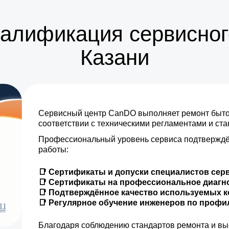
от 25 мин
валификация сервисног
от 30 мин
Казани
от 20 мин
от 10 мин
Сервисный центр CanDO выполняет ремонт бытов
соответствии с техническими регламентами и ст
Профессиональный уровень сервиса подтверждё
работы:
📑 Сертификаты и допуски специалистов сер
📑 Сертификаты на профессиональное диагн
📑 Подтверждённое качество используемых 
📑 Регулярное обучение инженеров по проф
Благодаря соблюдению стандартов ремонта и вы