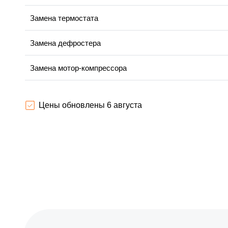
Замена термостата
Замена дефростера
Замена мотор-компрессора
Ремонт испарителя
Цены обновлены 6 августа
Перевешивание дверей
Устранение засора трубопровода
Ремонт датчика морозильного отделения
Прочистка дренажной системы
Замена трубопровода