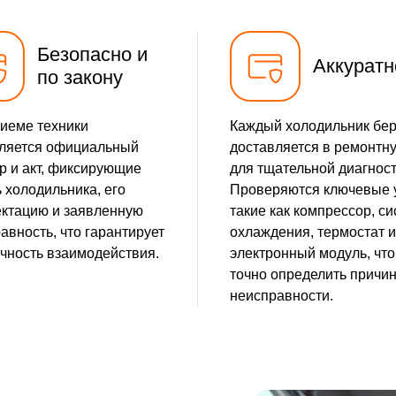
Безопасно и
Аккуратн
по закону
иеме техники
Каждый холодильник бе
ляется официальный
доставляется в ремонтн
р и акт, фиксирующие
для тщательной диагност
 холодильника, его
Проверяются ключевые 
ктацию и заявленную
такие как компрессор, с
авность, что гарантирует
охлаждения, термостат и
чность взаимодействия.
электронный модуль, чт
точно определить причи
неисправности.