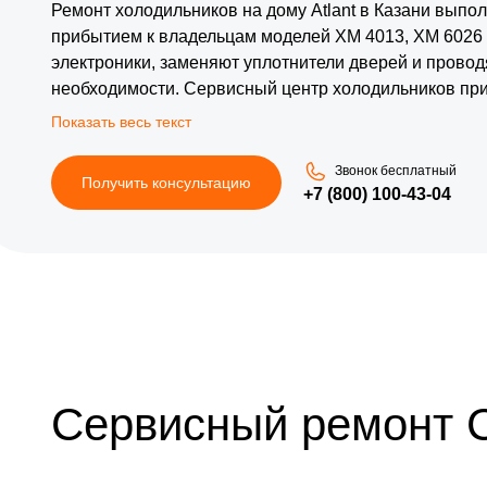
Ремонт холодильников на дому Atlant в Казани вып
прибытием к владельцам моделей ХМ 4013, ХМ 6026
электроники, заменяют уплотнители дверей и провод
необходимости. Сервисный центр холодильников пр
тестирует работу агрегата после завершения ремонт
транспортировки техники, что удобно для жителей р
обеспечивает восстановление стабильной температу
Звонок бесплатный
Получить консультацию
+7 (800) 100-43-04
Сервисный ремонт 