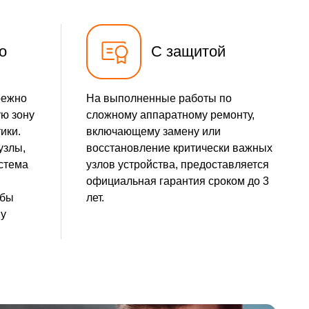
о
С защитой
режно
На выполненные работы по
ую зону
сложному аппаратному ремонту,
ики.
включающему замену или
узлы,
восстановление критически важных
истема
узлов устройства, предоставляется
официальная гарантия сроком до 3
обы
лет.
ну