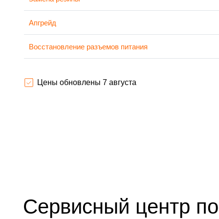
Апгрейд
Восстановление разъемов питания
Замена аккумулятора
Цены обновлены 7 августа
Замена корпуса
Ремонт платы управления (восстановление)
Гидроизоляция
Замена подсветки
Восстановление после попадания влаги
Сервисный центр по
Замена элемента освещения