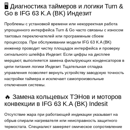
🖥️ Диагностика таймеров и логики Turn &
Go в IFG 63 K.A (BK) Индезит
Проблемы с установкой времени или некорректная работа
упрощенного интерфейса Turn & Go часто связаны с износом
тактовых переключателей или программным сбоем
процессора. При обслуживании модели IFG 63 K.A (BK)
инженер проводит чистку площадок интерфейса и проверку
сигнального шлейфа Индезит. Если цифры на дисплее
мерцают, выполняется замена фильтрующих конденсаторов в
цепи питания логики Индезит. Тщательная отладка
управления позволяет вернуть устройству заводскую точность
настройки таймера и исключает самопроизвольные
отключения системы.
🔥 Замена кольцевых ТЭНов и моторов
конвекции в IFG 63 K.A (BK) Indesit
Отсутствие жара при работающей индикации указывает на
обрыв спирали нагревателя или неисправность защитного
термостата. Специалист замеряет омическое сопротивление