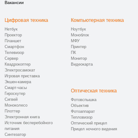
Вакансии
Цифровая техника
Компьютерная техника
Нетбук
Ноутбук
Проектор
Моноблок
Планшет
МФУ
Смартфон
Принтер
Телевизор
ПК
Сервер
Монитор
Квадрокоптер
Видеокарта
Электросамокат
Игровая приставка
Экшен-камера
Смарт-часы
Оптическая техника
Гироскутер
Сигвей
Фотовспышка
Моноколесо
Объектив
Плоттер
Фотоаппарат
Электронная книга
Тепловизор
Источник бесперебойного
Оптический прицел
питания
Прицел ночного видения
Синтезатор