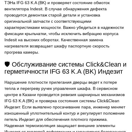
ТЭНа IFG 63 K.A (BK) и проверяет состояние обмоток
вентилятора Indesit. В случае обнаружения дефекта
проводится демонтаж старой детали и установка
оригинальной запчасти с соответствующими
характеристиками мощности. Важно убедиться в надежности
фиксации крыльчатки, чтобы исключить вибрацию корпуса
Indesit на высоких оборотах. Качественная замена
нагревателя возвращает шкафу паспортную скорость
прогрева камеры.
🛡️ Обслуживание системы Click&Clean и
герметичности IFG 63 K.A (BK) Индезит
Нарушение плотности прилегания дверцы ведет к потере
тепла и перегреву ручек управления шкафа. В сервисном
центре в Казани проводится ревизия шарнирных механизмов
IFG 63 K.A (BK) и проверка состояния системы Click&Clean
Индезит. Если выявлено просачивание пара, инженер меняет
изношенный уплотнительный контур и регулирует положение
петель Индезит для обеспечения плотного прижима.
Надежная термоизоляция защищает внешние элементы
Индезит от тепловой деформации и гарантирует безопасность