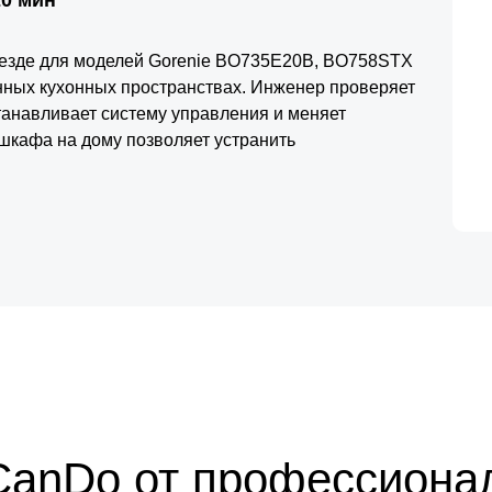
ыезде для моделей Gorenie BO735E20B, BO758STX
ных кухонных пространствах. Инженер проверяет
танавливает систему управления и меняет
шкафа на дому позволяет устранить
ени. Для техники Горение применяются
е модули, обеспечивающие стабильный режим
ирует надежную дальнейшую эксплуатацию
CanDo от профессиона