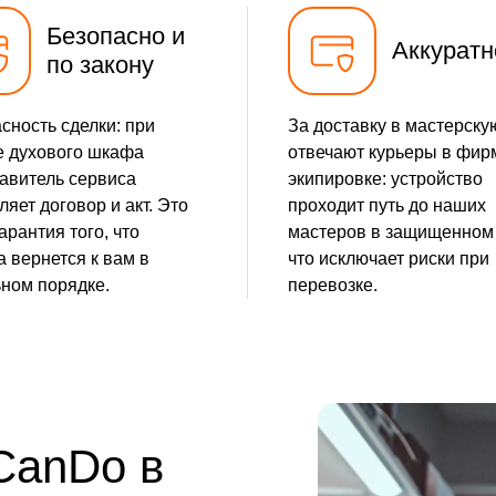
Безопасно и
Аккуратн
по закону
сность сделки: при
За доставку в мастерску
 духового шкафа
отвечают курьеры в фир
авитель сервиса
экипировке: устройство
яет договор и акт. Это
проходит путь до наших
арантия того, что
мастеров в защищенном 
а вернется к вам в
что исключает риски при
ном порядке.
перевозке.
 CanDo в