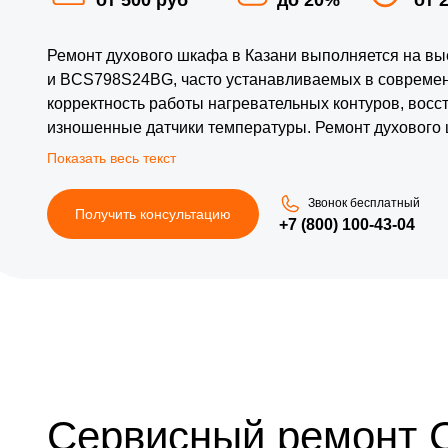
Ремонт духового шкафа в Казани выполняется на в
и BCS798S24BG, часто устанавливаемых в современ
корректность работы нагревательных контуров, восс
изношенные датчики температуры. Ремонт духового 
неисправности без демонтажа и лишних затрат врем
оригинальные элементы и проверенные электронны
приготовления. Такой формат обслуживания гарант
Звонок бесплатный
Получить консультацию
оборудования.
+7 (800) 100-43-04
Сервисный ремонт 