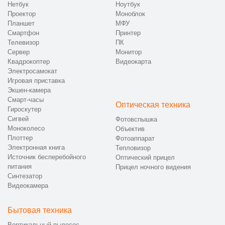
Нетбук
Ноутбук
Проектор
Моноблок
Планшет
МФУ
Смартфон
Принтер
Телевизор
ПК
Сервер
Монитор
Квадрокоптер
Видеокарта
Электросамокат
Игровая приставка
Экшен-камера
Смарт-часы
Оптическая техника
Гироскутер
Сигвей
Фотовспышка
Моноколесо
Объектив
Плоттер
Фотоаппарат
Электронная книга
Тепловизор
Источник бесперебойного
Оптический прицел
питания
Прицел ночного видения
Синтезатор
Видеокамера
Бытовая техника
Вертикальный пылесос