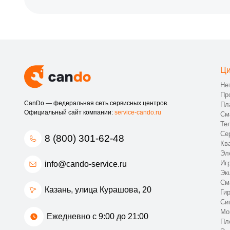
Ци
Не
Пр
CanDo — федеральная сеть сервисных центров.
Пл
Официальный сайт компании:
service-cando.ru
См
Те
Се
8 (800) 301-62-48
Кв
Эл
Иг
info@cando-service.ru
Эк
См
Казань, улица Курашова, 20
Ги
Си
Мо
Ежедневно с 9:00 до 21:00
Пл