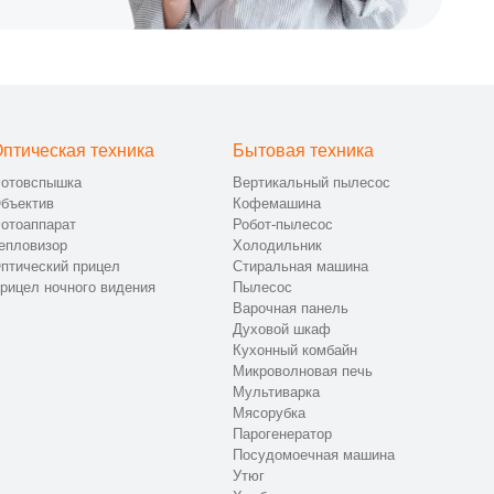
птическая техника
Бытовая техника
отовспышка
Вертикальный пылесос
бъектив
Кофемашина
отоаппарат
Робот-пылесос
епловизор
Холодильник
птический прицел
Стиральная машина
рицел ночного видения
Пылесос
Варочная панель
Духовой шкаф
Кухонный комбайн
Микроволновая печь
Мультиварка
Мясорубка
Парогенератор
Посудомоечная машина
Утюг