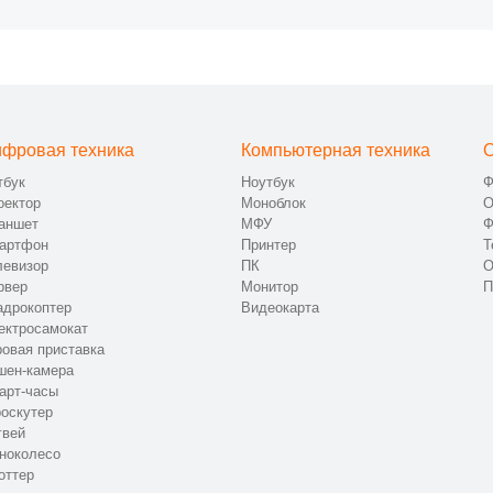
фровая техника
Компьютерная техника
О
тбук
Ноутбук
Ф
оектор
Моноблок
О
аншет
МФУ
Ф
артфон
Принтер
Т
левизор
ПК
О
рвер
Монитор
П
адрокоптер
Видеокарта
ектросамокат
ровая приставка
шен-камера
арт-часы
роскутер
гвей
ноколесо
оттер